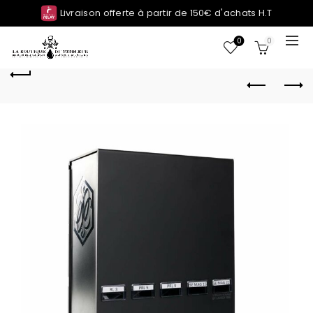
Livraison offerte à partir de 150€ d'achats H.T
0
0