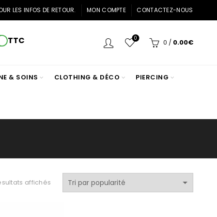
OUR LES INFOS DE RETOUR.
MON COMPTE
CONTACTEZ-NOUS
0
TTC
0
/
0.00
€
NE & SOINS
CLOTHING & DÉCO
PIERCING
Trié
ésultats affichés
par
popularité