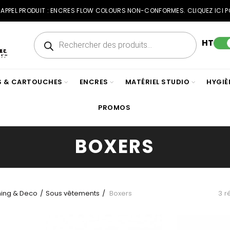
RAPPEL PRODUIT : ENCRES FLOW COLOURS NON-CONFORMES. CLIQUEZ ICI P
Recherche
de
HT
produits
ES & CARTOUCHES
ENCRES
MATÉRIEL STUDIO
HYGIÈ
PROMOS
BOXERS
hing & Deco
Sous vêtements
Boxers
3 r