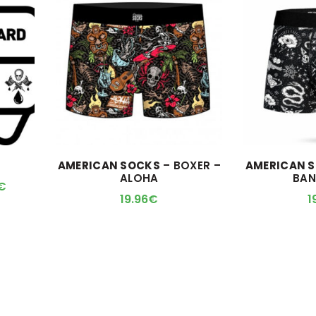
AMERICAN SOCKS
– BOXER –
AMERICAN 
ALOHA
BAN
Plage
€
19.96
€
1
de
prix :
10.00€
à
600.00€