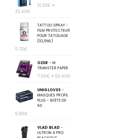
31.20
€
–
32.40
€
TATTOO SPRAY -
FILM PROTECTEUR
POUR TATOUAGE
(32,5ML)
11.70
€
OZER
- M
TRANSTER PAPER
7.50
€
–
50.40
€
UNIGLOVES
-
MASQUES PROFIL
PLUS - BOÎTE DE
50
6.96
€
VLAD BLAD
-
ULTRON 4 PRO
BLACKOUT