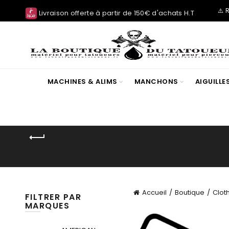
⚠️ 
Livraison offerte à partir de 150€ d'achats H.T
MACHINES & ALIMS
MANCHONS
AIGUILL
Accueil
Boutique
Clot
FILTRER PAR
MARQUES