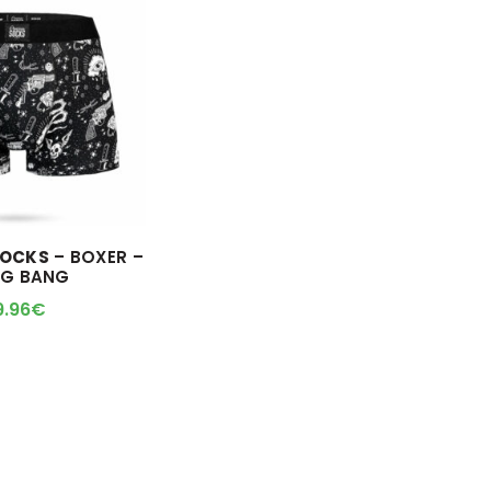
SOCKS
– BOXER –
G BANG
9.96
€