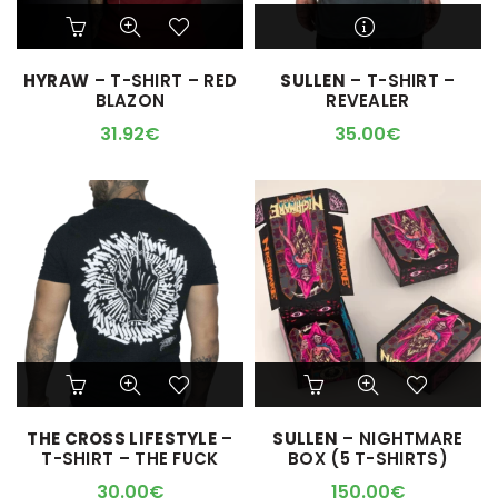
Ce
Ce
produit
produit
a
a
M'ALERTER QUAND
HYRAW
– T-SHIRT – RED
SULLEN
– T-SHIRT –
plusieurs
plusieurs
L'ARTICLE SERA DISPO !
BLAZON
REVEALER
variations.
variations.
Les
Les
31.92
€
35.00
€
options
options
peuvent
peuvent
être
être
choisies
choisies
sur
sur
la
la
page
page
du
du
produit
produit
Ce
Ce
produit
produit
a
a
THE CROSS LIFESTYLE
–
SULLEN
– NIGHTMARE
plusieurs
plusieurs
T-SHIRT – THE FUCK
BOX (5 T-SHIRTS)
variations.
variations.
Les
Les
30.00
€
150.00
€