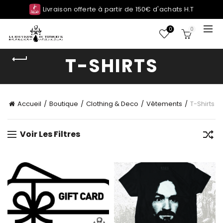
Livraison offerte à partir de 150€ d'achats H.T
0
0
T-SHIRTS
Accueil
Boutique
Clothing & Deco
Vêtements
T-Shirts
Voir Les Filtres