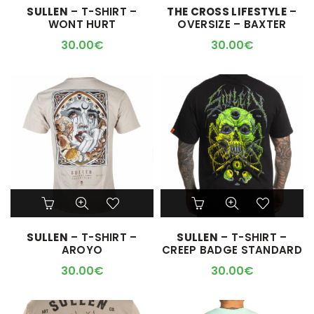
SULLEN
– T-SHIRT –
THE CROSS LIFESTYLE
–
plusieurs
plusieurs
WONT HURT
OVERSIZE – BAXTER
variations.
variations.
Les
Les
30.00
€
30.00
€
options
options
peuvent
peuvent
être
être
choisies
choisies
sur
sur
la
la
page
page
du
du
produit
produit
Ce
Ce
produit
produit
a
a
SULLEN
– T-SHIRT –
SULLEN
– T-SHIRT –
plusieurs
plusieurs
AROYO
CREEP BADGE STANDARD
variations.
variations.
Les
Les
30.00
€
30.00
€
options
options
peuvent
peuvent
être
être