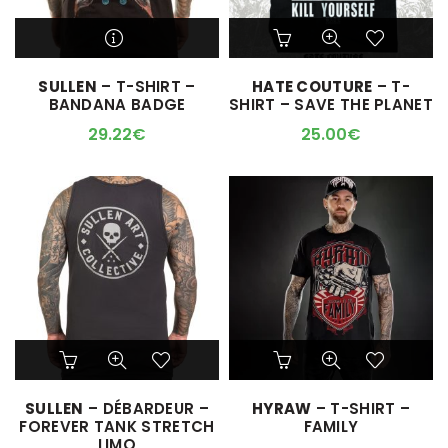
Ce
Ce
produit
produit
a
a
M'ALERTER QUAND
SULLEN
– T-SHIRT –
HATE COUTURE
– T-
plusieurs
plusieurs
L'ARTICLE SERA DISPO !
BANDANA BADGE
SHIRT – SAVE THE PLANET
variations.
variations.
Les
Les
29.22
€
25.00
€
options
options
peuvent
peuvent
être
être
choisies
choisies
sur
sur
la
la
page
page
du
du
produit
produit
Ce
Ce
produit
produit
a
a
SULLEN
– DÉBARDEUR –
HYRAW
– T-SHIRT –
plusieurs
plusieurs
FOREVER TANK STRETCH
FAMILY
variations.
variations.
LIMO