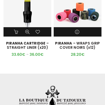
Ce
produit
a
M'ALERTER QUAND
PIRANHA CARTRIDGE
–
PIRANHA
– WRAPS GRIP
plusieurs
L'ARTICLE SERA DISPO !
STRAIGHT LINER (x20)
COVER NOIRS (x12)
variations.
Les
33.60
€
–
36.00
€
28.20
€
options
peuvent
être
choisies
sur
la
page
du
produit