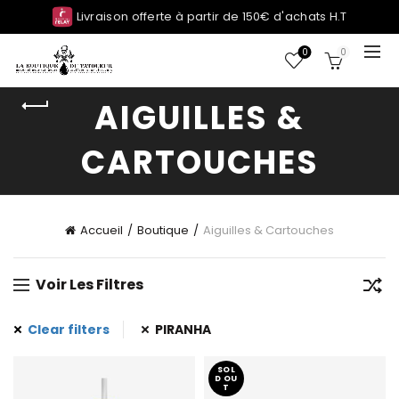
Livraison offerte à partir de 150€ d'achats H.T
0
0
AIGUILLES &
CARTOUCHES
Accueil
Boutique
Aiguilles & Cartouches
Voir Les Filtres
Clear filters
PIRANHA
SOL
D OU
T