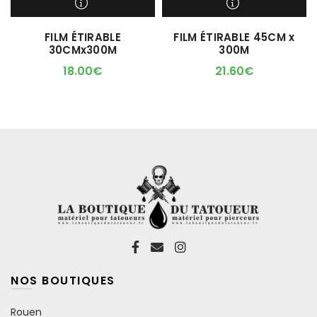
M'ALERTER QUAND
M'ALERTER QUAND
FILM ÉTIRABLE
FILM ÉTIRABLE 45CM x
L'ARTICLE SERA DISPO !
L'ARTICLE SERA DISPO !
30CMx300M
300M
18.00
€
21.60
€
NOS BOUTIQUES
Rouen