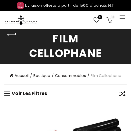
Livraison offerte à partir de 150€ d'achats H.T
0
0
FILM
CELLOPHANE
Accueil
Boutique
Consommables
Film Cellophane
Voir Les Filtres