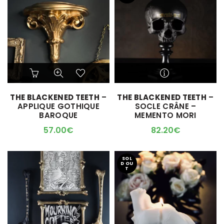
sur
sur
la
la
page
page
du
du
produit
produit
Ce
produit
a
M'ALERTER QUAND
THE BLACKENED TEETH
–
THE BLACKENED TEETH
–
plusieurs
L'ARTICLE SERA DISPO !
APPLIQUE GOTHIQUE
SOCLE CRÂNE –
variations.
BAROQUE
MEMENTO MORI
Les
options
57.00
€
82.20
€
peuvent
être
choisies
SOL
D OU
sur
T
la
page
du
produit