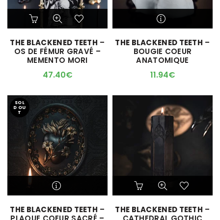
Ce
Ce
produit
produit
a
a
M'ALERTER QUAND
THE BLACKENED TEETH
–
THE BLACKENED TEETH
–
plusieurs
plusieurs
L'ARTICLE SERA DISPO !
OS DE FÉMUR GRAVÉ –
BOUGIE COEUR
variations.
variations.
MEMENTO MORI
ANATOMIQUE
Les
Les
options
options
47.40
€
11.94
€
peuvent
peuvent
être
être
choisies
choisies
SOL
D OU
sur
sur
T
la
la
page
page
du
du
produit
produit
M'ALERTER QUAND
THE BLACKENED TEETH
–
THE BLACKENED TEETH
–
L'ARTICLE SERA DISPO !
PLAQUE COEUR SACRÉ –
CATHEDRAL GOTHIC