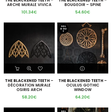
THE BLACKENED TEETH
–
THE BLACKENED TEETH
–
L'ARTICLE SERA DISPO !
ARCHE MURALE VIVICA
BOUGEOIR – SPINE
101.34
€
54.60
€
SOL
D OU
T
Ce
produit
a
M'ALERTER QUAND
THE BLACKENED TEETH
–
THE BLACKENED TEETH
–
plusieurs
L'ARTICLE SERA DISPO !
DÉCORATION MURALE
OCULUS GOTHIC
variations.
OSIRIS ARCH
WINDOW
Les
options
58.20
€
64.20
€
peuvent
être
choisies
SOL