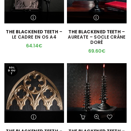
Ce
produit
a
M'ALERTER QUAND
M'ALERTER QUAND
THE BLACKENED TEETH
–
THE BLACKENED TEETH
–
plusieurs
L'ARTICLE SERA DISPO !
L'ARTICLE SERA DISPO !
LE CADRE EN OS A4
AUREATE – SOCLE CRÂNE
variations.
DORÉ
Les
64.14
€
options
69.60
€
peuvent
être
choisies
SOL
D OU
sur
T
la
page
du
produit
M'ALERTER QUAND