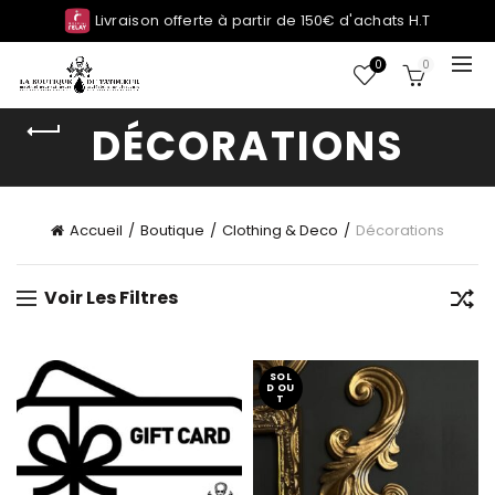
Livraison offerte à partir de 150€ d'achats H.T
0
0
DÉCORATIONS
Accueil
Boutique
Clothing & Deco
Décorations
Voir Les Filtres
SOL
D OU
T