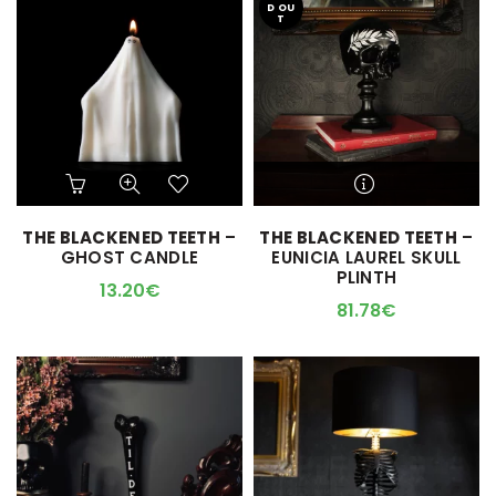
D OU
sur
T
la
page
du
produit
M'ALERTER QUAND
THE BLACKENED TEETH
–
THE BLACKENED TEETH
–
L'ARTICLE SERA DISPO !
GHOST CANDLE
EUNICIA LAUREL SKULL
PLINTH
13.20
€
81.78
€