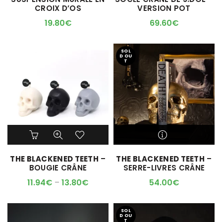
variations.
CROIX D’OS
VERSION POT
Les
options
19.80
€
69.60
€
peuvent
être
choisies
SOL
D OU
sur
T
la
page
du
produit
Ce
Ce
produit
produit
a
a
M'ALERTER QUAND
THE BLACKENED TEETH
–
THE BLACKENED TEETH
–
plusieurs
plusieurs
L'ARTICLE SERA DISPO !
BOUGIE CRÂNE
SERRE-LIVRES CRÂNE
variations.
variations.
Les
Les
11.94
€
–
13.80
€
54.00
€
options
options
peuvent
peuvent
être
être
SOL
D OU
choisies
choisies
T