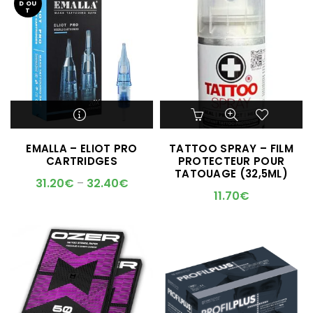
D OU
T
Ce
produit
a
M'ALERTER QUAND
EMALLA – ELIOT PRO
TATTOO SPRAY – FILM
plusieurs
L'ARTICLE SERA DISPO !
CARTRIDGES
PROTECTEUR POUR
variations.
TATOUAGE (32,5ML)
Les
31.20
€
–
32.40
€
options
11.70
€
peuvent
être
choisies
sur
la
page
du
produit