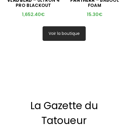
VLAD BLAD
– ULTRON 4
PANTHERA
– BABOOL
L'ARTICLE SERA DISPO !
PRO BLACKOUT
FOAM
1,652.40
€
15.30
€
Voir la boutique
La Gazette du
Tatoueur