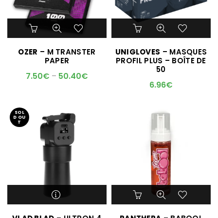
Ce
produit
a
OZER
– M TRANSTER
UNIGLOVES
– MASQUES
plusieurs
PAPER
PROFIL PLUS – BOÎTE DE
variations.
50
Les
7.50
€
–
50.40
€
options
6.96
€
peuvent
être
choisies
SOL
D OU
sur
T
la
page
du
produit
M'ALERTER QUAND