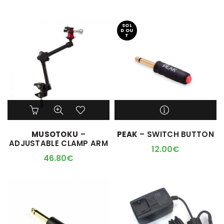
SOL
D OU
T
M'ALERTER QUAND
MUSOTOKU
–
PEAK
– SWITCH BUTTON
L'ARTICLE SERA DISPO !
ADJUSTABLE CLAMP ARM
12.00
€
46.80
€