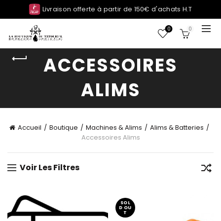
Livraison offerte à partir de 150€ d'achats H.T
0
0
ACCESSOIRES
ALIMS
Accueil
Boutique
Machines & Alims
Alims & Batteries
Accessoires Alims
Voir Les Filtres
SOL
D OU
T