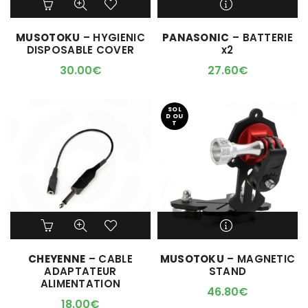
M'ALERTER QUAND
MUSOTOKU
– HYGIENIC
PANASONIC
– BATTERIE
L'ARTICLE SERA DISPO !
DISPOSABLE COVER
x2
30.00
€
27.60
€
SOL
D OU
T
M'ALERTER QUAND
CHEYENNE
– CABLE
MUSOTOKU
– MAGNETIC
L'ARTICLE SERA DISPO !
ADAPTATEUR
STAND
ALIMENTATION
46.80
€
18.00
€