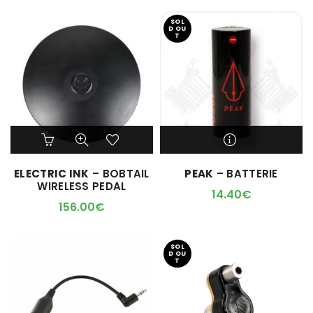
SOL
D OU
T
M'ALERTER QUAND
ELECTRIC INK
– BOBTAIL
PEAK
– BATTERIE
L'ARTICLE SERA DISPO !
WIRELESS PEDAL
14.40
€
156.00
€
SOL
D OU
T