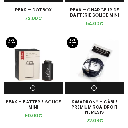
PEAK
– DOTBOX
PEAK
– CHARGEUR DE
BATTERIE SOLICE MINI
72.00
€
54.00
€
SOL
SOL
D OU
D OU
T
T
M'ALERTER QUAND
M'ALERTER QUAND
PEAK
– BATTERIE SOLICE
KWADRON®
– CÂBLE
L'ARTICLE SERA DISPO !
L'ARTICLE SERA DISPO !
MINI
PREMIUM RCA DROIT
NEMESIS
90.00
€
22.08
€