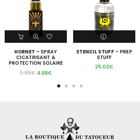
M'ALERTER QUAND
HORNET
– SPRAY
STENCIL STUFF
– PREP
L'ARTICLE SERA DISPO !
CICATRISANT &
STUFF
PROTECTION SOLAIRE
25.02
€
5.88
€
4.68
€