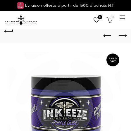
Livraison offerte à partir de 150€ d'achats H.T
0
0
SOLD
OUT