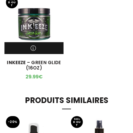
D OU
T
M'ALERTER QUAND
INKEEZE
– GREEN GLIDE
L'ARTICLE SERA DISPO !
(16OZ)
29.99
€
PRODUITS SIMILAIRES
SOL
-20%
D OU
T