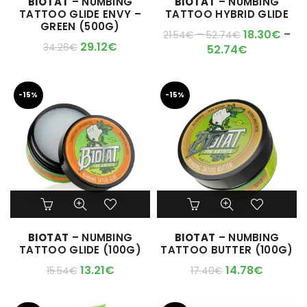
BIOTAT
– NUMBING
BIOTAT
– NUMBING
plusieurs
L'ARTICLE SERA DISPO !
TATTOO GLIDE ENVY –
TATTOO HYBRID GLIDE
variations.
GREEN (500G)
Les
–
18.30
€
–
21.54
€
52.74
€
options
29.12
€
34.26
€
52.74
€
peuvent
être
choisies
-15%
-15%
sur
la
page
du
produit
BIOTAT
– NUMBING
BIOTAT
– NUMBING
TATTOO GLIDE (100G)
TATTOO BUTTER (100G)
13.21
€
14.78
€
15.54
€
17.40
€