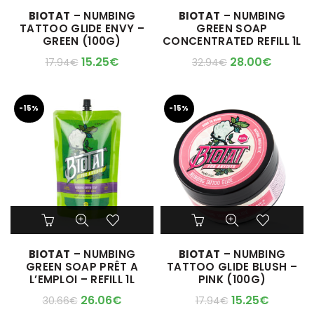
BIOTAT
– NUMBING
BIOTAT
– NUMBING
TATTOO GLIDE ENVY –
GREEN SOAP
GREEN (100G)
CONCENTRATED REFILL 1L
15.25
€
28.00
€
17.94
€
32.94
€
-15%
-15%
BIOTAT
– NUMBING
BIOTAT
– NUMBING
GREEN SOAP PRÊT A
TATTOO GLIDE BLUSH –
L’EMPLOI – REFILL 1L
PINK (100G)
26.06
€
15.25
€
30.66
€
17.94
€