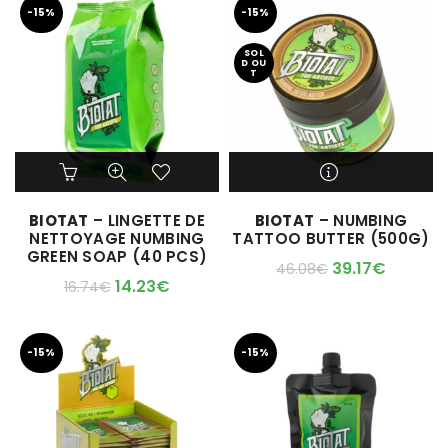
-15%
-15%
SOL
D OU
T
M'ALERTER QUAND
BIOTAT
– LINGETTE DE
BIOTAT
– NUMBING
L'ARTICLE SERA DISPO !
NETTOYAGE NUMBING
TATTOO BUTTER (500G)
GREEN SOAP (40 PCS)
39.17
€
46.08
€
14.23
€
16.74
€
-15%
-15%