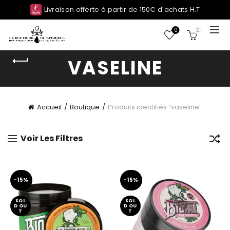
Livraison offerte à partir de 150€ d'achats H.T
0
0
VASELINE
Accueil
Boutique
Produits identifiés “vaseline”
Voir Les Filtres
-15%
-15%
SOL
SOL
D OU
D OU
T
T