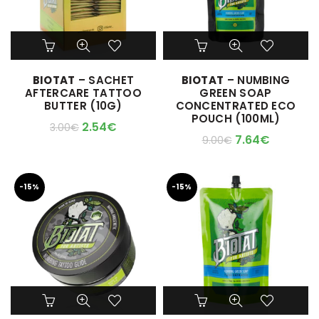
BIOTAT
– SACHET
BIOTAT
– NUMBING
AFTERCARE TATTOO
GREEN SOAP
BUTTER (10G)
CONCENTRATED ECO
POUCH (100ML)
2.54
€
3.00
€
7.64
€
9.00
€
-15%
-15%