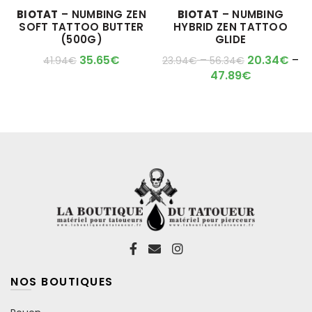
a
M'ALERTER QUAND
BIOTAT
– NUMBING ZEN
BIOTAT
– NUMBING
plusieurs
L'ARTICLE SERA DISPO !
SOFT TATTOO BUTTER
HYBRID ZEN TATTOO
variations.
(500G)
GLIDE
Les
options
35.65
€
–
20.34
€
–
41.94
€
23.94
€
56.34
€
peuvent
47.89
€
être
choisies
sur
la
page
du
produit
NOS BOUTIQUES