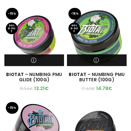
-15%
-15%
SOL
SOL
D OU
D OU
T
T
M'ALERTER QUAND
M'ALERTER QUAND
BIOTAT
– NUMBING PMU
BIOTAT
– NUMBING PMU
L'ARTICLE SERA DISPO !
L'ARTICLE SERA DISPO !
GLIDE (100G)
BUTTER (100G)
13.21
€
14.78
€
15.54
€
17.40
€
-15%