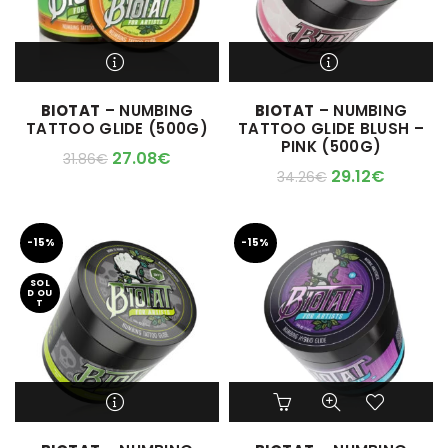
M'ALERTER QUAND
M'ALERTER QUAND
BIOTAT
– NUMBING
BIOTAT
– NUMBING
L'ARTICLE SERA DISPO !
L'ARTICLE SERA DISPO !
TATTOO GLIDE (500G)
TATTOO GLIDE BLUSH –
PINK (500G)
27.08
€
31.86
€
29.12
€
34.26
€
-15%
-15%
SOL
D OU
T
Ce
produit
a
M'ALERTER QUAND