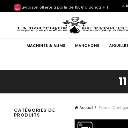
⚠️ 
Livraison offerte à partir de 150€ d'achats H.T
MACHINES & ALIMS
MANCHONS
AIGUILL
1
Accueil
Produit Configur
CATÉGORIES DE
PRODUITS