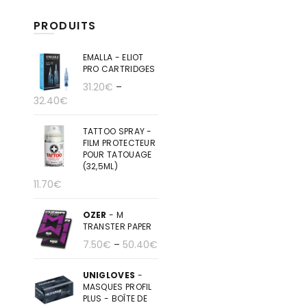
PRODUITS
EMALLA - ELIOT
PRO CARTRIDGES
31.20
€
–
32.40
€
TATTOO SPRAY -
FILM PROTECTEUR
POUR TATOUAGE
(32,5ML)
11.70
€
OZER
- M
TRANSTER PAPER
7.50
€
–
50.40
€
UNIGLOVES
-
MASQUES PROFIL
PLUS - BOÎTE DE