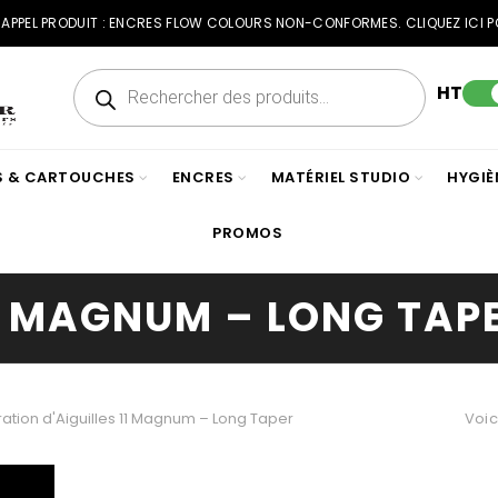
RAPPEL PRODUIT : ENCRES FLOW COLOURS NON-CONFORMES. CLIQUEZ ICI P
Recherche
de
HT
produits
ES & CARTOUCHES
ENCRES
MATÉRIEL STUDIO
HYGIÈ
PROMOS
1 MAGNUM – LONG TAP
ation d'Aiguilles
11 Magnum – Long Taper
Voic