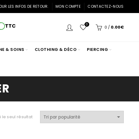
OUR LES INFOS DE RETOUR.
MON COMPTE
CONTACTEZ-NOUS
0
TTC
0
/
0.00
€
NE & SOINS
CLOTHING & DÉCO
PIERCING
ER
i le seul résultat