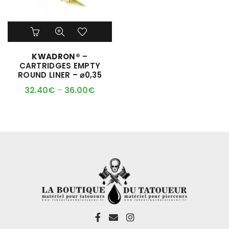
Ce
produit
a
KWADRON®
–
plusieurs
CARTRIDGES EMPTY
variations.
ROUND LINER – ⌀0,35
Les
options
32.40
€
–
36.00
€
peuvent
être
choisies
sur
la
page
du
produit