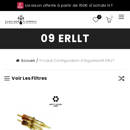
Livraison offerte à partir de 150€ d'achats H.T
0
0
09 ERLLT
Accueil
Produit Configuration d'Aiguilles
09 ERLLT
Voir Les Filtres