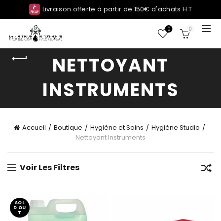
Livraison offerte à partir de 150€ d'achats H.T
0
0
NETTOYANT
INSTRUMENTS
Accueil
Boutique
Hygiène et Soins
Hygiène Studio
Nettoyant Instruments
Voir Les Filtres
SOL
D OU
T