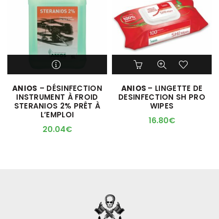
M'ALERTER QUAND
ANIOS
– DÉSINFECTION
ANIOS
– LINGETTE DE
L'ARTICLE SERA DISPO !
INSTRUMENT À FROID
DESINFECTION SH PRO
STERANIOS 2% PRÊT À
WIPES
L’EMPLOI
16.80
€
20.04
€