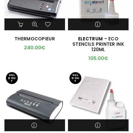
M'ALERTER QUAND
THERMOCOPIEUR
ELECTRUM
– ECO
L'ARTICLE SERA DISPO !
STENCILS PRINTER INK
240.00
€
120ML
105.00
€
SOL
SOL
D OU
D OU
T
T