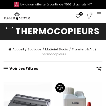
Livraison offerte à partir de 150€ d'achats H.T
0
0
THERMOCOPIEURS
Accueil
Boutique
Matériel Studio
Transfert & Art
Thermocopieurs
Voir Les Filtres
SOL
D OU
T