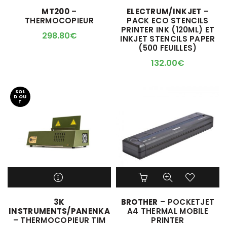
M'ALERTER QUAND
M'ALERTER QUAND
MT200
–
ELECTRUM/INKJET
–
L'ARTICLE SERA DISPO !
L'ARTICLE SERA DISPO !
THERMOCOPIEUR
PACK ECO STENCILS
PRINTER INK (120ML) ET
298.80
€
INKJET STENCILS PAPER
(500 FEUILLES)
132.00
€
SOL
D OU
T
Ce
produit
a
M'ALERTER QUAND
3K
BROTHER
– POCKETJET
plusieurs
L'ARTICLE SERA DISPO !
INSTRUMENTS/PANENKA
A4 THERMAL MOBILE
variations.
– THERMOCOPIEUR TIM
PRINTER
Les