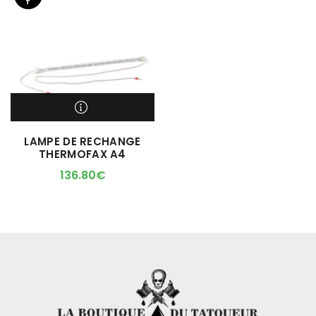
T
M'ALERTER QUAND
LAMPE DE RECHANGE
L'ARTICLE SERA DISPO !
THERMOFAX A4
136.80
€