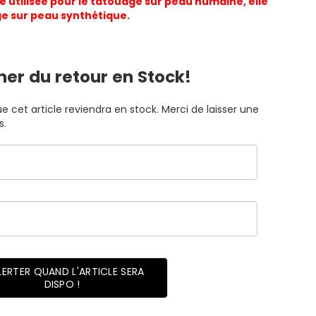
e utilisée pour le tatouage sur peau humaine, elle
ge sur peau synthétique.
mer du retour en Stock!
 cet article reviendra en stock. Merci de laisser une
s.
LERTER QUAND L'ARTICLE SERA
DISPO !