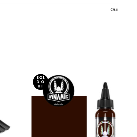
Oui
SOL
D O
UT