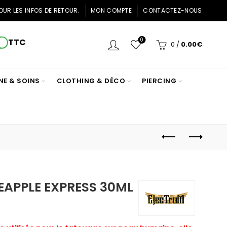
OUR LES INFOS DE RETOUR.
MON COMPTE
CONTACTEZ-NOUS
0
TTC
0
/
0.00
€
NE & SOINS
CLOTHING & DÉCO
PIERCING
EAPPLE EXPRESS 30ML