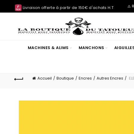
⚠️ 
Livraison offerte à partir de 150€ d'achats H.T
MACHINES & ALIMS
MANCHONS
AIGUILL
Accueil
Boutique
Encres
Autres Encres
EL