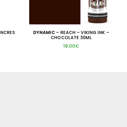
ENCRES
DYNAMIC
– REACH – VIKING INK –
D
CHOCOLATE 30ML
18.00
€