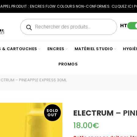
RAPPEL PRODUIT : ENCRES FLOW COLOURS NON-CONFORMES. CLIQUEZ ICI P
Recherche
de
HT
produits
ES & CARTOUCHES
ENCRES
MATÉRIEL STUDIO
HYGIÈ
PROMOS
ECTRUM – PINEAPPLE EXPRESS 30ML
ELECTRUM
– PIN
SOLD
OUT
18.00
€