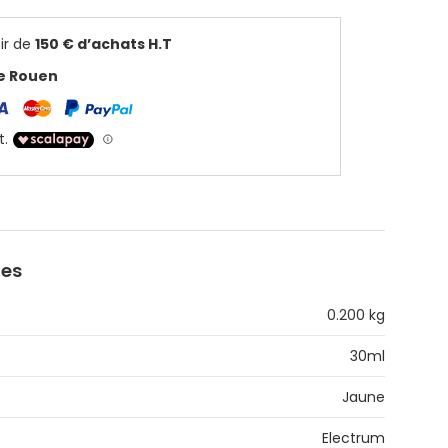
ir de
150 € d’achats H.T
de Rouen
ues
0.200 kg
30ml
Jaune
Electrum