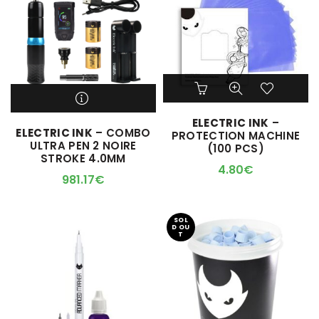
Ce
produit
a
ELECTRIC INK
–
plusieurs
M'ALERTER QUAND
ELECTRIC INK
– COMBO
PROTECTION MACHINE
variations.
L'ARTICLE SERA DISPO !
ULTRA PEN 2 NOIRE
(100 PCS)
Les
STROKE 4.0MM
options
4.80
€
981.17
€
peuvent
être
choisies
SOL
sur
D OU
T
la
page
du
produit