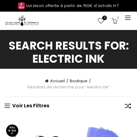
Livraison offerte à partir de 150€ d'achats H.T
0
0
SEARCH RESULTS FOR:
ELECTRIC INK
Accueil
Boutique
Résultats de recherche pour “electric ink”
Voir Les Filtres
SOL
D OU
T