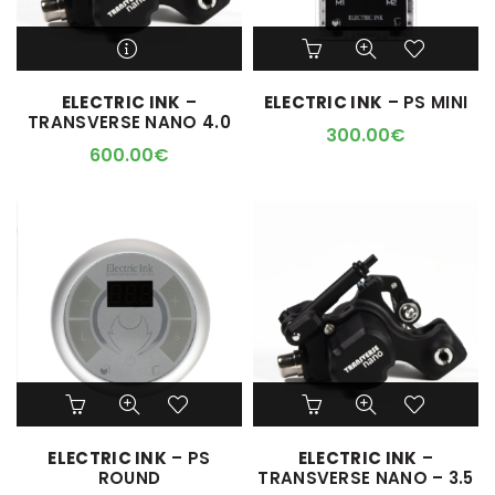
M'ALERTER QUAND
ELECTRIC INK
–
ELECTRIC INK
– PS MINI
L'ARTICLE SERA DISPO !
TRANSVERSE NANO 4.0
300.00
€
600.00
€
ELECTRIC INK
– PS
ELECTRIC INK
–
ROUND
TRANSVERSE NANO – 3.5