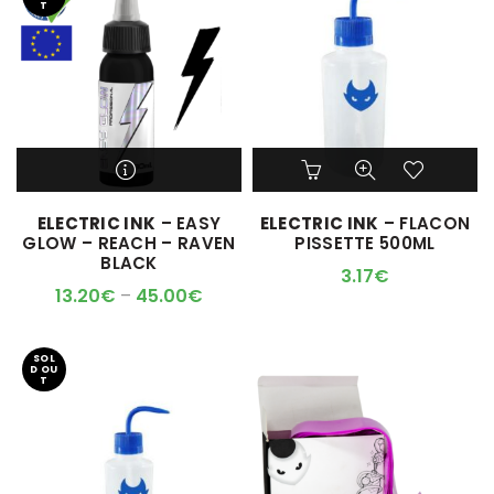
T
Ce
produit
a
M'ALERTER QUAND
ELECTRIC INK
– EASY
ELECTRIC INK
– FLACON
plusieurs
L'ARTICLE SERA DISPO !
GLOW – REACH – RAVEN
PISSETTE 500ML
variations.
BLACK
Les
3.17
€
options
13.20
€
–
45.00
€
peuvent
être
choisies
SOL
D OU
sur
T
la
page
du
produit