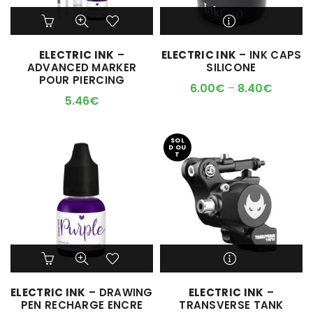
Ce
produit
a
M'ALERTER QUAND
ELECTRIC INK
–
ELECTRIC INK
– INK CAPS
plusieurs
L'ARTICLE SERA DISPO !
ADVANCED MARKER
SILICONE
variations.
POUR PIERCING
Les
6.00
€
–
8.40
€
options
5.46
€
peuvent
être
choisies
SOL
D OU
sur
T
la
page
du
produit
M'ALERTER QUAND
ELECTRIC INK
– DRAWING
ELECTRIC INK
–
L'ARTICLE SERA DISPO !
PEN RECHARGE ENCRE
TRANSVERSE TANK