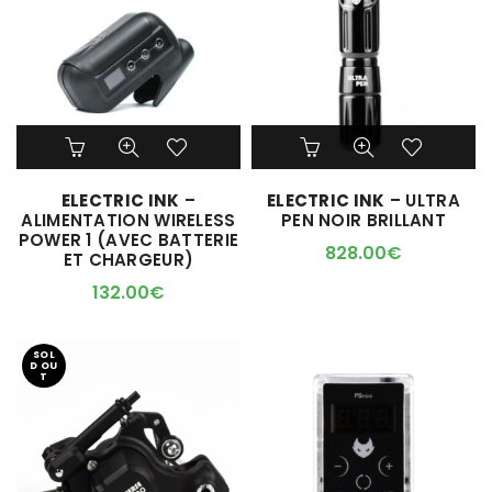
sur
la
page
du
produit
ELECTRIC INK
–
ELECTRIC INK
– ULTRA
ALIMENTATION WIRELESS
PEN NOIR BRILLANT
POWER 1 (AVEC BATTERIE
828.00
€
ET CHARGEUR)
132.00
€
SOL
D OU
T