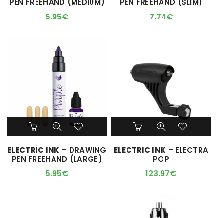
PEN FREEHAND (MEDIUM)
PEN FREEHAND (SLIM)
5.95
€
7.74
€
Ce
produit
a
ELECTRIC INK
– DRAWING
ELECTRIC INK
– ELECTRA
plusieurs
PEN FREEHAND (LARGE)
POP
variations.
Les
5.95
€
123.97
€
options
peuvent
être
choisies