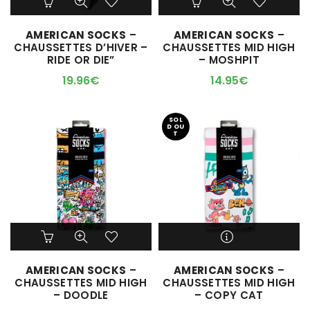
produit
produit
a
a
AMERICAN SOCKS
–
AMERICAN SOCKS
–
plusieurs
plusieurs
CHAUSSETTES D’HIVER –
CHAUSSETTES MID HIGH
variations.
variations.
RIDE OR DIE”
– MOSHPIT
Les
Les
options
options
19.96
€
14.95
€
peuvent
peuvent
être
être
choisies
choisies
SOL
D OU
sur
sur
T
la
la
page
page
du
du
produit
produit
Ce
Ce
produit
produit
a
a
M'ALERTER QUAND
AMERICAN SOCKS
–
AMERICAN SOCKS
–
plusieurs
plusieurs
L'ARTICLE SERA DISPO !
CHAUSSETTES MID HIGH
CHAUSSETTES MID HIGH
variations.
variations.
– DOODLE
– COPY CAT
Les
Les