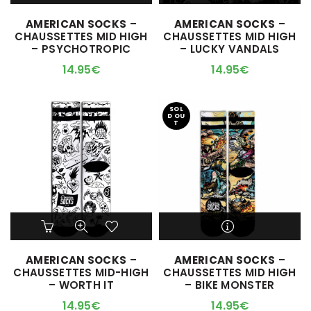
a
a
AMERICAN SOCKS
–
AMERICAN SOCKS
–
plusieurs
plusieurs
CHAUSSETTES MID HIGH
CHAUSSETTES MID HIGH
variations.
variations.
– PSYCHOTROPIC
– LUCKY VANDALS
Les
Les
options
options
14.95
€
14.95
€
peuvent
peuvent
être
être
choisies
choisies
SOL
D OU
sur
sur
T
la
la
page
page
du
du
produit
produit
Ce
Ce
produit
produit
a
a
M'ALERTER QUAND
AMERICAN SOCKS
–
AMERICAN SOCKS
–
plusieurs
plusieurs
L'ARTICLE SERA DISPO !
CHAUSSETTES MID-HIGH
CHAUSSETTES MID HIGH
variations.
variations.
– WORTH IT
– BIKE MONSTER
Les
Les
options
options
14.95
€
14.95
€