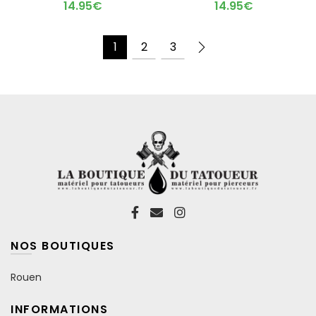
options
options
14.95
€
14.95
€
peuvent
peuvent
être
être
choisies
choisies
1
2
3
sur
sur
la
la
page
page
du
du
produit
produit
NOS BOUTIQUES
Rouen
INFORMATIONS