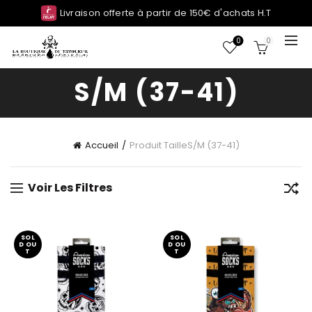
Livraison offerte à partir de 150€ d'achats H.T
0
0
S/M (37-41)
Accueil
Produit Taille
S/M (37-41)
Voir Les Filtres
SOL
SOL
D OU
D OU
T
T