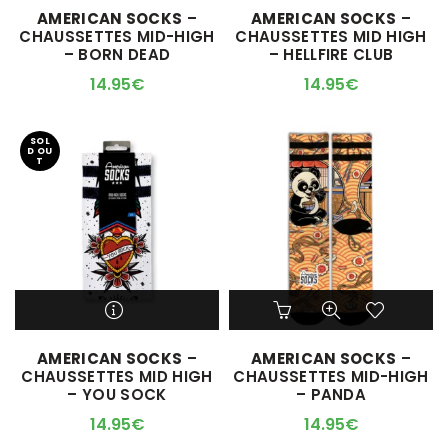
M'ALERTER QUAND
M'ALERTER QUAND
AMERICAN SOCKS
–
AMERICAN SOCKS
–
plusieurs
L'ARTICLE SERA DISPO !
L'ARTICLE SERA DISPO !
CHAUSSETTES MID-HIGH
CHAUSSETTES MID HIGH
variations.
– BORN DEAD
– HELLFIRE CLUB
Les
options
14.95
€
14.95
€
peuvent
être
choisies
SOL
D OU
sur
T
la
page
du
produit
Ce
Ce
produit
produit
a
a
M'ALERTER QUAND
AMERICAN SOCKS
–
AMERICAN SOCKS
–
plusieurs
plusieurs
L'ARTICLE SERA DISPO !
CHAUSSETTES MID HIGH
CHAUSSETTES MID-HIGH
variations.
variations.
– YOU SOCK
– PANDA
Les
Les
options
options
14.95
€
14.95
€
peuvent
peuvent