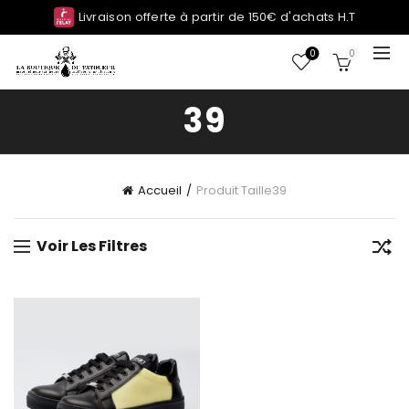
Livraison offerte à partir de 150€ d'achats H.T
0
0
39
Accueil
Produit Taille
39
Voir Les Filtres