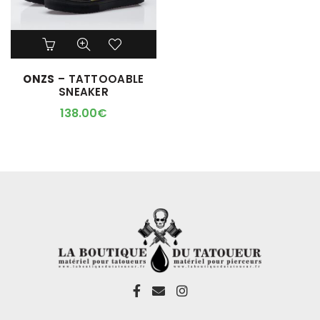
Ce
produit
a
ONZS
– TATTOOABLE
plusieurs
SNEAKER
variations.
Les
138.00
€
options
peuvent
être
choisies
sur
la
page
du
produit