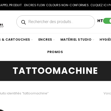
RAPPEL PRODUIT : ENCRES FLOW COLOURS NON-CONFORMES. CLIQUEZ ICI P
Recherche
de
HT
produits
ES & CARTOUCHES
ENCRES
MATÉRIEL STUDIO
HYGIÈ
PROMOS
TATTOOMACHINE
uits identifiés “tattoomachine”
Voic