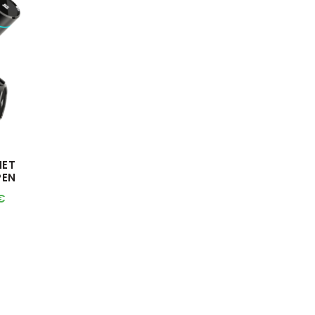
HET
PEN
€