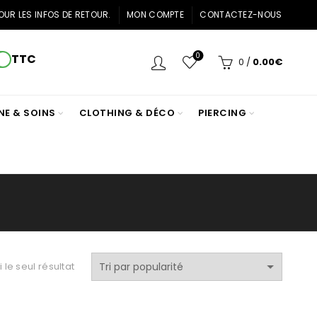
OUR LES INFOS DE RETOUR.
MON COMPTE
CONTACTEZ-NOUS
0
TTC
0
/
0.00
€
NE & SOINS
CLOTHING & DÉCO
PIERCING
i le seul résultat