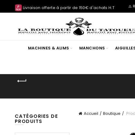
⚠️ 
Livraison offerte à partir de 150€ d'achats H.T
MACHINES & ALIMS
MANCHONS
AIGUILL
Accueil
Boutique
Prod
CATÉGORIES DE
PRODUITS