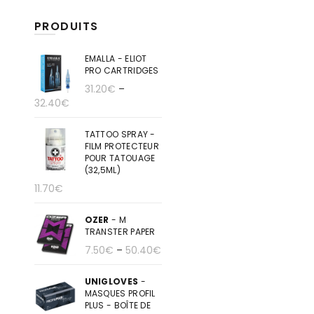
PRODUITS
EMALLA - ELIOT
PRO CARTRIDGES
31.20
€
–
32.40
€
TATTOO SPRAY -
FILM PROTECTEUR
POUR TATOUAGE
(32,5ML)
11.70
€
OZER
- M
TRANSTER PAPER
7.50
€
–
50.40
€
UNIGLOVES
-
MASQUES PROFIL
PLUS - BOÎTE DE