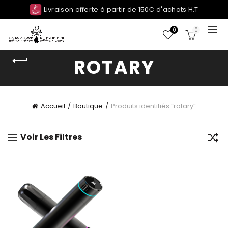
Livraison offerte à partir de 150€ d'achats H.T
0
0
ROTARY
Accueil
Boutique
Produits identifiés “rotary”
Voir Les Filtres