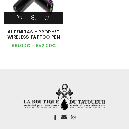
Ce
produit
a
AI TENITAS
– PROPHET
plusieurs
WIRELESS TATTOO PEN
variations.
Les
816.00
€
–
852.00
€
options
peuvent
être
choisies
sur
la
page
du
produit