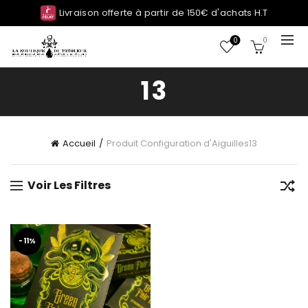
Livraison offerte à partir de 150€ d'achats H.T
0
0
13
Accueil
Produit Configuration d'Aiguilles
13
Voir Les Filtres
-11%