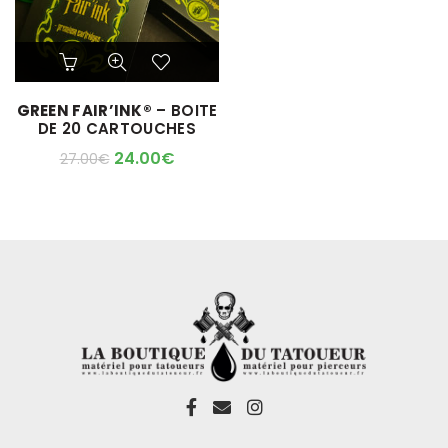
Ce
produit
a
GREEN FAIR’INK®
– BOITE
plusieurs
DE 20 CARTOUCHES
variations.
Les
24.00
€
27.00
€
options
peuvent
être
choisies
sur
la
page
du
produit