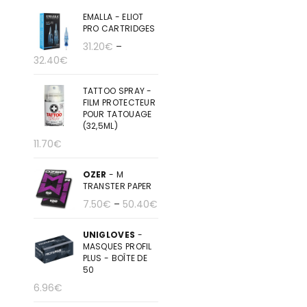
EMALLA - ELIOT
PRO CARTRIDGES
31.20
€
–
32.40
€
TATTOO SPRAY -
FILM PROTECTEUR
POUR TATOUAGE
(32,5ML)
11.70
€
OZER
- M
TRANSTER PAPER
7.50
€
–
50.40
€
UNIGLOVES
-
MASQUES PROFIL
PLUS - BOÎTE DE
50
6.96
€