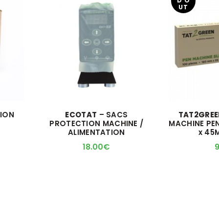
D O
UT
ION
ECOTAT
– SACS
TAT2GRE
PROTECTION MACHINE /
MACHINE PEN
ALIMENTATION
x 45
18.00
€
9