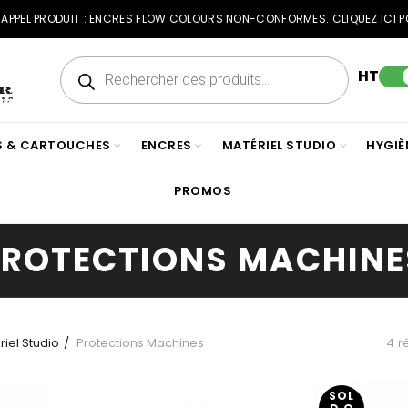
RAPPEL PRODUIT : ENCRES FLOW COLOURS NON-CONFORMES. CLIQUEZ ICI P
Recherche
de
HT
produits
ES & CARTOUCHES
ENCRES
MATÉRIEL STUDIO
HYGIÈ
PROMOS
PROTECTIONS MACHINE
riel Studio
Protections Machines
4 r
SOL