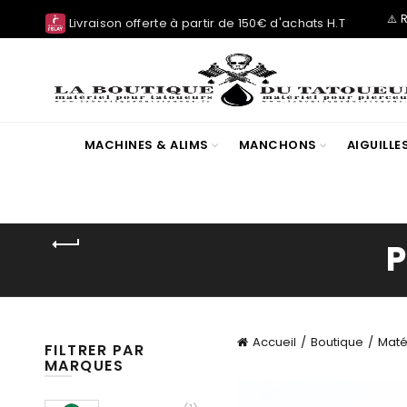
⚠️ 
Livraison offerte à partir de 150€ d'achats H.T
MACHINES & ALIMS
MANCHONS
AIGUILL
Accueil
Boutique
Maté
FILTRER PAR
MARQUES