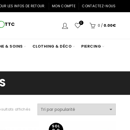
OUR LES INFOS DE RETOUR.
MON COMPTE
CONTACTEZ-NOUS
0
TTC
0
/
0.00
€
NE & SOINS
CLOTHING & DÉCO
PIERCING
S
Trié
ésultats affichés
par
popularité
SOL