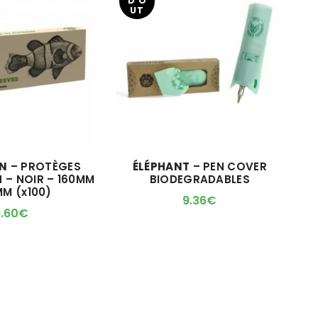
D O
UT
EN
– PROTÈGES
ÉLÉPHANT
– PEN COVER
 – NOIR – 160MM
BIODEGRADABLES
MM (x100)
9.36
€
.60
€