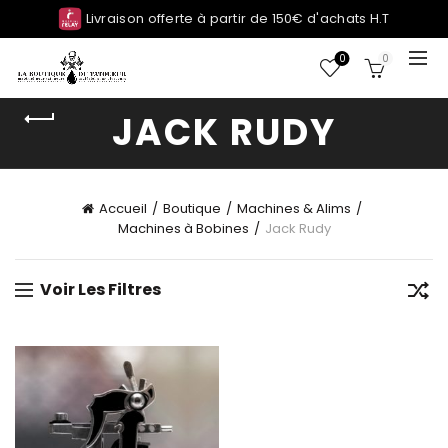
Livraison offerte à partir de 150€ d'achats H.T
0
0
JACK RUDY
Accueil
Boutique
Machines & Alims
Machines à Bobines
Jack Rudy
Voir Les Filtres