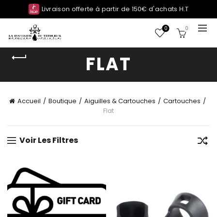
Livraison offerte à partir de 150€ d'achats H.T
0
0
FLAT
Accueil
Boutique
Aiguilles & Cartouches
Cartouches
Flat
Voir Les Filtres