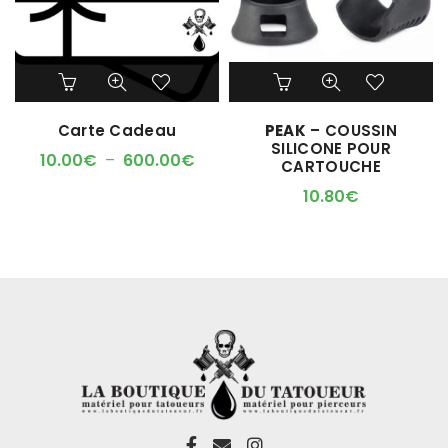
Ce
produit
a
Carte Cadeau
PEAK
– COUSSIN
plusieurs
SILICONE POUR
variations.
Plage
10.00
€
–
600.00
€
CARTOUCHE
Les
de
options
10.80
€
prix :
peuvent
10.00€
être
à
choisies
600.00€
sur
la
page
du
produit