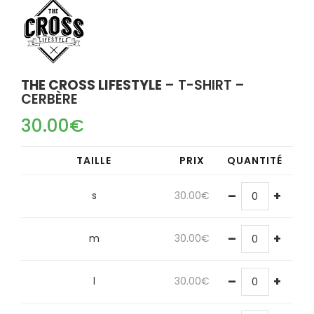
THE CROSS LIFESTYLE
– T-SHIRT –
CERBÈRE
30.00
€
TAILLE
PRIX
QUANTITÉ
–
+
s
30.00
€
–
+
m
30.00
€
–
+
l
30.00
€