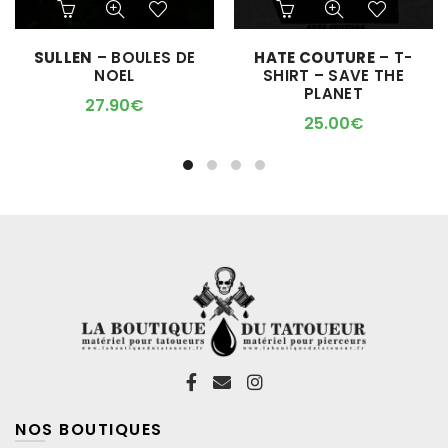
produit
a
SULLEN
– BOULES DE
HATE COUTURE
– T-
plusieurs
NOEL
SHIRT – SAVE THE
variations.
PLANET
Les
27.90
€
options
25.00
€
peuvent
être
choisies
sur
la
page
du
produit
NOS BOUTIQUES