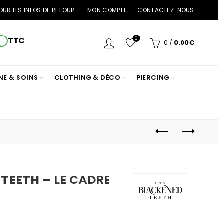
OUR LES INFOS DE RETOUR.
MON COMPTE
CONTACTEZ-NOUS
0
TTC
0
/
0.00
€
NE & SOINS
CLOTHING & DÉCO
PIERCING
 TEETH
– LE CADRE