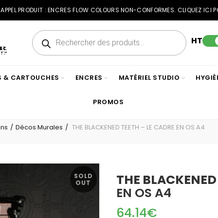
RAPPEL PRODUIT : ENCRES FLOW COLOURS NON-CONFORMES. CLIQUEZ ICI P
Recherche
de
HT
produits
ES & CARTOUCHES
ENCRES
MATÉRIEL STUDIO
HYGIÈ
PROMOS
ons
Décos Murales
THE BLACKENED TEETH – LE CADRE EN OS A4
THE BLACKENED
SOLD
OUT
EN OS A4
64.14
€