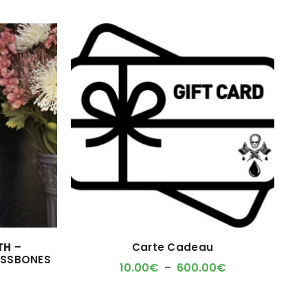
S
D
TH
–
Carte Cadeau
OSSBONES
Plage
10.00
€
–
600.00
€
de
prix :