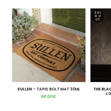
SOL
D O
UT
SULLEN
– TAPIS BOLT MAT 30ML
THE BLA
J.
60.00
€