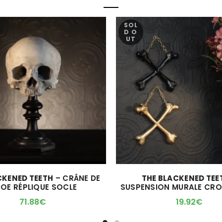
SOL
D O
UT
CKENED TEETH
– CRÂNE DE
THE BLACKENED TEE
DOE RÉPLIQUE SOCLE
SUSPENSION MURALE CR
71.88
€
19.92
€