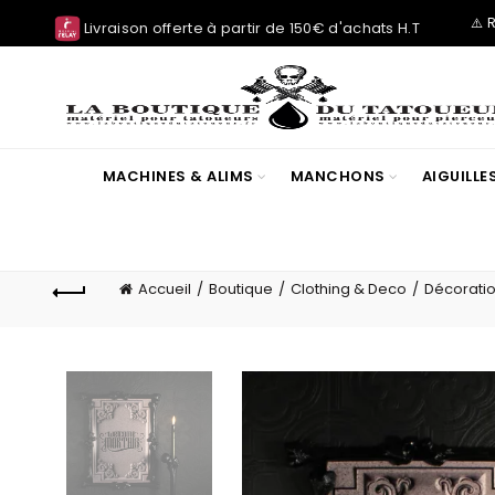
⚠️ 
Livraison offerte à partir de 150€ d'achats H.T
MACHINES & ALIMS
MANCHONS
AIGUILL
Accueil
Boutique
Clothing & Deco
Décorati