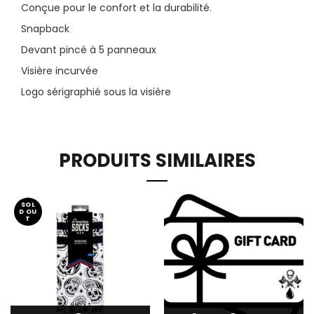
Conçue pour le confort et la durabilité.
Snapback
Devant pincé à 5 panneaux
Visière incurvée
Logo sérigraphié sous la visière
PRODUITS SIMILAIRES
SOL
D OU
T
Ce
Ce