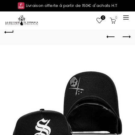
Livraison offerte à partir de 150€ d'achats H.T
0
0