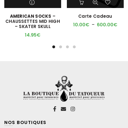
produit
produit
a
a
M'ALERTER QUAND
AMERICAN SOCKS
–
Carte Cadeau
plusieurs
plusieurs
L'ARTICLE SERA DISPO !
CHAUSSETTES MID HIGH
variations.
variations.
Plag
10.00
€
–
600.00
€
– SKATER SKULL
Les
Les
de
options
options
14.95
€
prix :
peuvent
peuvent
10.0
être
être
à
choisies
choisies
600
sur
sur
la
la
page
page
du
du
produit
produit
NOS BOUTIQUES