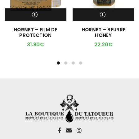
M'ALERTER QUAND
M'ALERTER QUAND
HORNET
– FILM DE
HORNET
– BEURRE
L'ARTICLE SERA DISPO !
L'ARTICLE SERA DISPO !
PROTECTION
HONEY
31.80
€
22.20
€