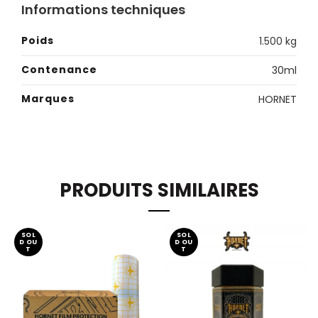
Informations techniques
Poids
1.500 kg
Contenance
30ml
Marques
HORNET
PRODUITS SIMILAIRES
SOL
SOL
D OU
D OU
T
T