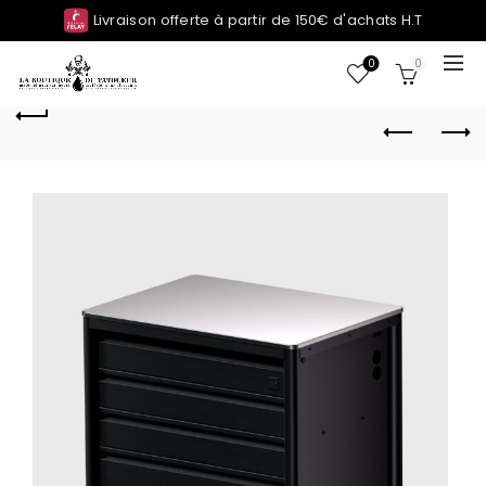
Livraison offerte à partir de 150€ d'achats H.T
0
0