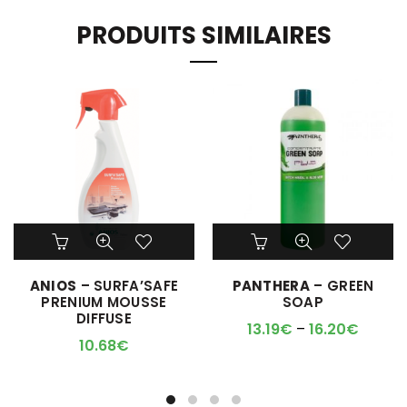
PRODUITS SIMILAIRES
Ce
produit
a
ANIOS
– SURFA’SAFE
PANTHERA
– GREEN
plusieurs
PRENIUM MOUSSE
SOAP
variations.
DIFFUSE
Les
13.19
€
–
16.20
€
options
10.68
€
peuvent
être
choisies