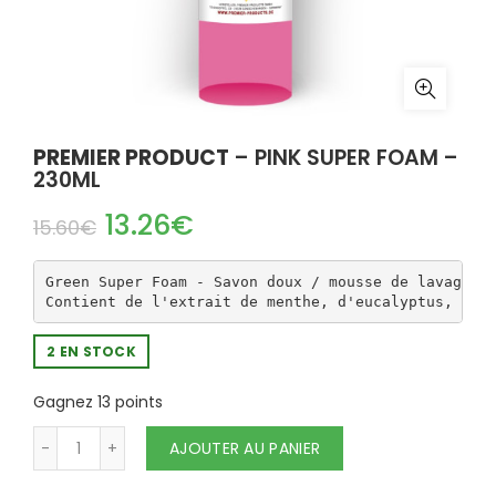
PREMIER PRODUCT
– PINK SUPER FOAM –
230ML
13.26
€
15.60
€
Green Super Foam - Savon doux / mousse de lavage po
Contient de l'extrait de menthe, d'eucalyptus, d'a
2 EN STOCK
Gagnez 13 points
quantité de PREMIER PRODUCT - PINK SUPER
AJOUTER AU PANIER