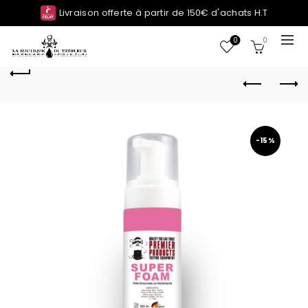
Livraison offerte à partir de 150€ d'achats H.T
0
0
-15%