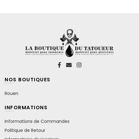
sur
la
page
du
produit
NOS BOUTIQUES
Rouen
INFORMATIONS
Informations de Commandes
Politique de Retour