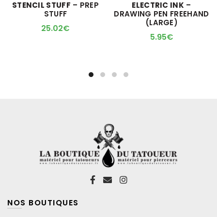
M'ALERTER QUAND
STENCIL STUFF
– PREP
ELECTRIC INK
–
L'ARTICLE SERA DISPO !
STUFF
DRAWING PEN FREEHAND
(LARGE)
25.02
€
5.95
€
NOS BOUTIQUES