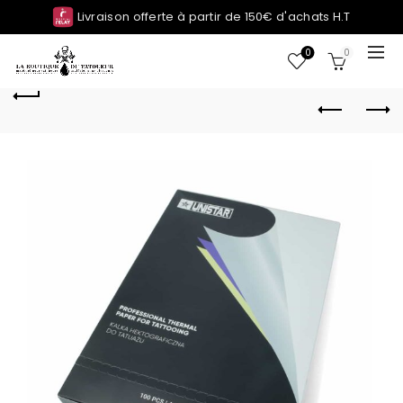
Livraison offerte à partir de 150€ d'achats H.T
0
0