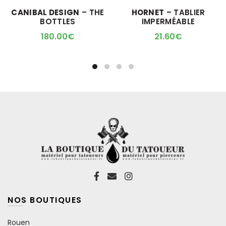
a
CANIBAL DESIGN
– THE
HORNET
– TABLIER
plusieurs
BOTTLES
IMPERMÉABLE
variations.
Les
180.00
€
21.60
€
options
peuvent
être
choisies
sur
la
page
du
produit
NOS BOUTIQUES
Rouen