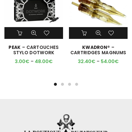
Ce
Ce
produit
produit
a
a
PEAK
– CARTOUCHES
KWADRON®
–
plusieurs
plusieurs
STYLO DOTWORK
CARTRIDGES MAGNUMS
variations.
variations.
Les
Les
3.00
€
–
48.00
€
32.40
€
–
54.00
€
options
options
peuvent
peuvent
être
être
choisies
choisies
sur
sur
la
la
page
page
du
du
produit
produit