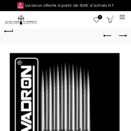
Livraison offerte à partir de 150€ d'achats H.T
0
0