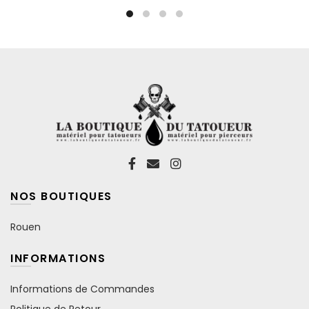
choisies
choisies
sur
sur
la
la
page
page
du
du
produit
produit
NOS BOUTIQUES
Rouen
INFORMATIONS
Informations de Commandes
Politique de Retour