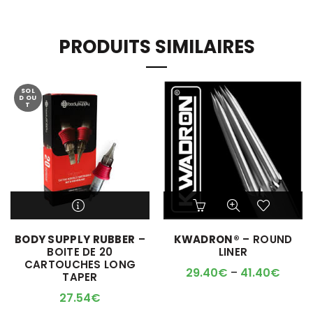
PRODUITS SIMILAIRES
SOL
D OU
T
Ce
Ce
produit
produit
a
a
M'ALERTER QUAND
BODY SUPPLY RUBBER
–
KWADRON®
– ROUND
plusieurs
plusieurs
L'ARTICLE SERA DISPO !
BOITE DE 20
LINER
variations.
variations.
CARTOUCHES LONG
Les
Les
29.40
€
–
41.40
€
TAPER
options
options
peuvent
peuvent
27.54
€
être
être