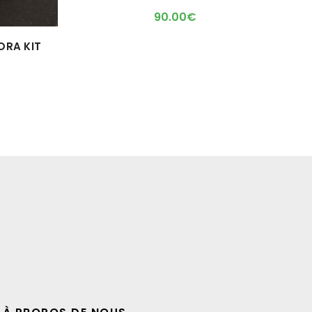
90.00
€
ORA KIT