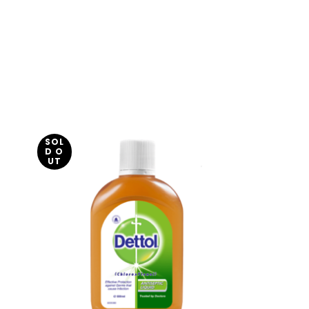
SOL
D O
UT