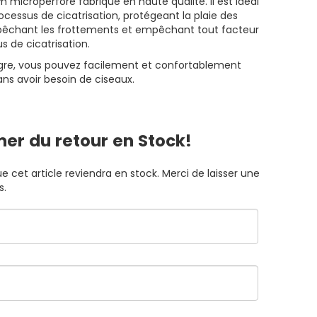
lm microperforé fabriqué en haute qualité. Il est idéal
rocessus de cicatrisation, protégeant la plaie des
pêchant les frottements et empêchant tout facteur
s de cicatrisation.
tègre, vous pouvez facilement et confortablement
sans avoir besoin de ciseaux.
mer du retour en Stock!
 cet article reviendra en stock. Merci de laisser une
s.