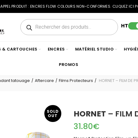
RAPPEL PRODUIT : ENCRES FLOW COLOURS NON-CONFORMES. CLIQUEZ ICI P
Recherche
de
HT
produits
ES & CARTOUCHES
ENCRES
MATÉRIEL STUDIO
HYGIÈ
PROMOS
ndant tatouage
Aftercare
Films Protecteurs
HORNET – FILM DE 
HORNET
– FILM 
SOLD
OUT
31.80
€