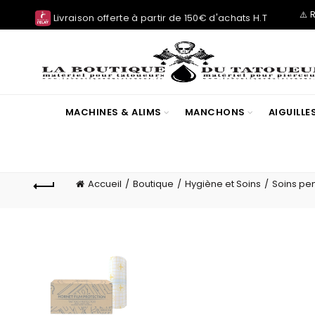
⚠️ 
Livraison offerte à partir de 150€ d'achats H.T
MACHINES & ALIMS
MANCHONS
AIGUILL
Accueil
Boutique
Hygiène et Soins
Soins pe