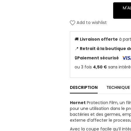
M'A
Add to wishlist
🚚
Livraison offerte
à part
📍
Retrait à la boutique 
🔒
Paiement sécurisé
DESCRIPTION
TECHNIQUE
Hornet
Protection Film, un fi
pour une utilisation dans le p
bactéries et des germes, em
externe d’affecter le processu
Avec la coupe facile qu’il in