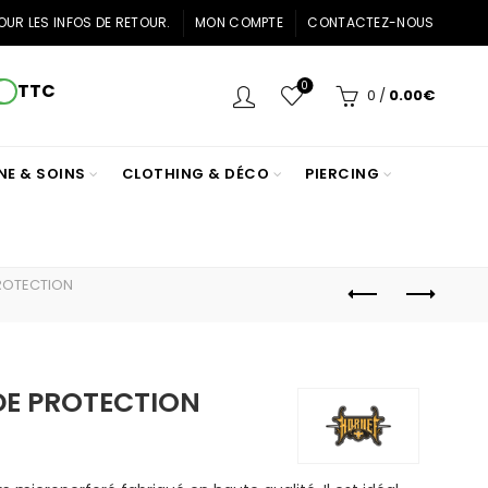
OUR LES INFOS DE RETOUR.
MON COMPTE
CONTACTEZ-NOUS
0
TTC
0
/
0.00
€
NE & SOINS
CLOTHING & DÉCO
PIERCING
PROTECTION
DE PROTECTION