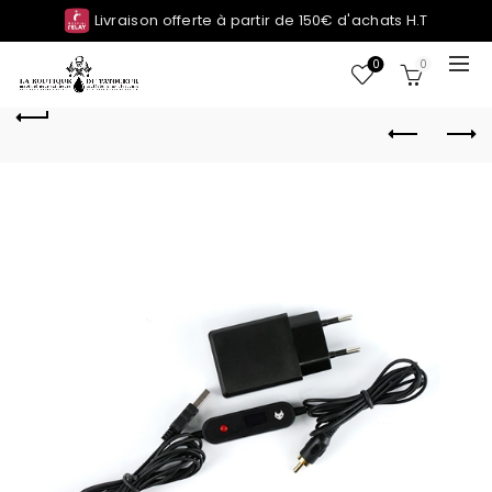
Livraison offerte à partir de 150€ d'achats H.T
0
0