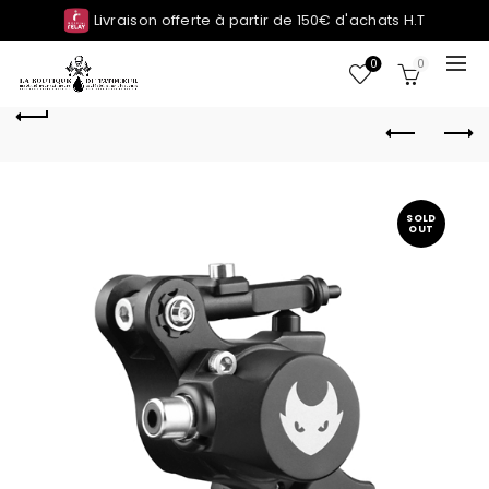
Livraison offerte à partir de 150€ d'achats H.T
0
0
SOLD
OUT