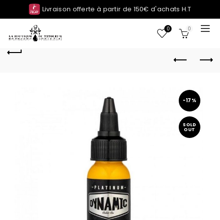
Livraison offerte à partir de 150€ d'achats H.T
0
0
-17%
SOLD
OUT