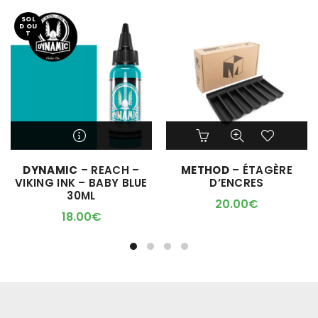
SOL
D OU
T
Ce
produit
a
M'ALERTER QUAND
DYNAMIC
– REACH –
METHOD
– ÉTAGÈRE
plusieurs
L'ARTICLE SERA DISPO !
VIKING INK – BABY BLUE
D’ENCRES
variations.
30ML
Les
20.00
€
options
18.00
€
peuvent
être
choisies
sur
la
page
du