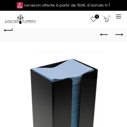
Livraison offerte à partir de 150€ d'achats H.T
0
0