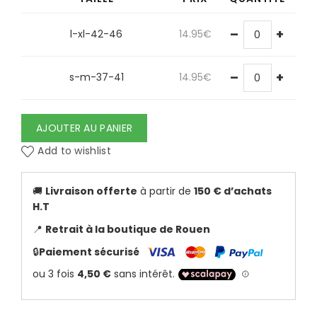
–
+
l-xl-42-46
14.95
€
–
+
s-m-37-41
14.95
€
AJOUTER AU PANIER
Add to wishlist
🚚
Livraison offerte
à partir de
150 € d’achats
H.T
📍
Retrait à la boutique de Rouen
🔒
Paiement sécurisé