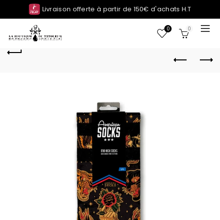
Livraison offerte à partir de 150€ d'achats H.T
0
0