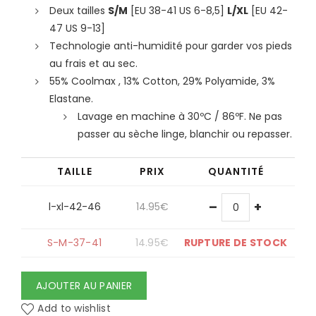
Deux tailles
S/M
[EU 38-41 US 6-8,5]
L/XL
[EU 42-
47 US 9-13]
Technologie anti-humidité pour garder vos pieds
au frais et au sec.
55% Coolmax , 13% Cotton, 29% Polyamide, 3%
Elastane.
Lavage en machine à 30ºC / 86ºF. Ne pas
passer au sèche linge, blanchir ou repasser.
TAILLE
PRIX
QUANTITÉ
–
+
l-xl-42-46
14.95
€
S-M-37-41
14.95
€
RUPTURE DE STOCK
AJOUTER AU PANIER
Add to wishlist