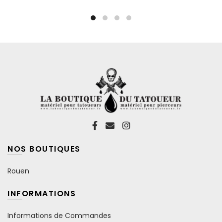
peuvent
peuvent
être
être
choisies
choisies
sur
sur
la
la
page
page
du
du
produit
produit
NOS BOUTIQUES
Rouen
INFORMATIONS
Informations de Commandes