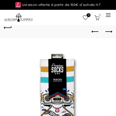
Livraison offerte à partir de 150€ d'achats H.T
0
0