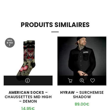
PRODUITS SIMILAIRES
SOL
D OU
T
Ce
Ce
produit
produit
a
a
M'ALERTER QUAND
AMERICAN SOCKS
–
HYRAW
– SURCHEMISE
plusieurs
plusieurs
L'ARTICLE SERA DISPO !
CHAUSSETTES MID HIGH
SHADOW
variations.
variations.
– DEMON
Les
Les
89.00
€
options
options
14.95
€