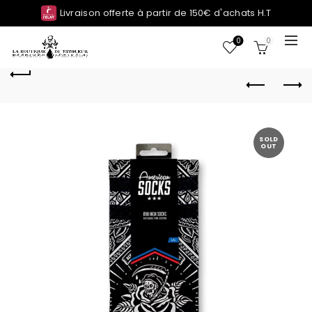
Livraison offerte à partir de 150€ d'achats H.T
0
0
SOLD
OUT