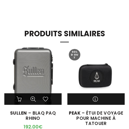
PRODUITS SIMILAIRES
SOL
D OU
T
Ce
Ce
produit
produit
a
a
M'ALERTER QUAND
SULLEN
– BLAQ PAQ
PEAK
– ÉTUI DE VOYAGE
plusieurs
plusieurs
L'ARTICLE SERA DISPO !
RHINO
POUR MACHINE À
variations.
variations.
TATOUER
Les
Les
192.00
€