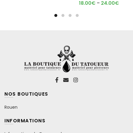
options
options
18.00
€
–
24.00
€
peuvent
peuvent
être
être
choisies
choisies
sur
sur
la
la
page
page
du
du
produit
produit
NOS BOUTIQUES
Rouen
INFORMATIONS