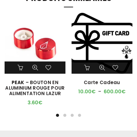
Ce
produit
a
PEAK
– BOUTON EN
Carte Cadeau
plusieurs
ALUMINIUM ROUGE POUR
variations.
Plag
10.00
€
–
600.00
€
ALIMENTATION LAZUR
Les
de
options
3.60
€
prix :
peuvent
10.0
être
à
choisies
600
sur
la