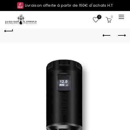
Livraison offerte à partir de 150€ d'achats H.T
0
0