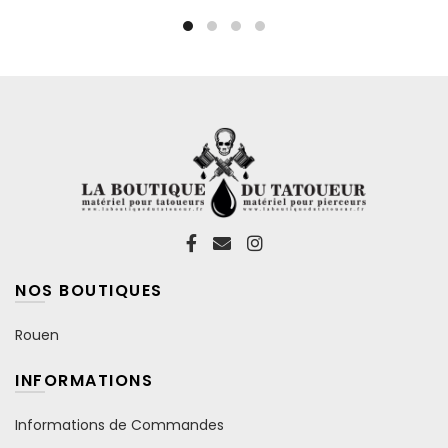
être
choisies
sur
la
page
du
produit
NOS BOUTIQUES
Rouen
INFORMATIONS
Informations de Commandes