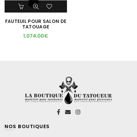
Ce
produit
a
FAUTEUIL POUR SALON DE
plusieurs
TATOUAGE
variations.
Les
1,074.00
€
options
peuvent
être
choisies
sur
la
page
du
produit
NOS BOUTIQUES